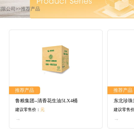
有限公司
>>
推荐产品
推荐产品
推荐产品
鲁粮集团--清香花生油5LX4桶
东北珍珠
建议零售价：
元
建议零售
→
→